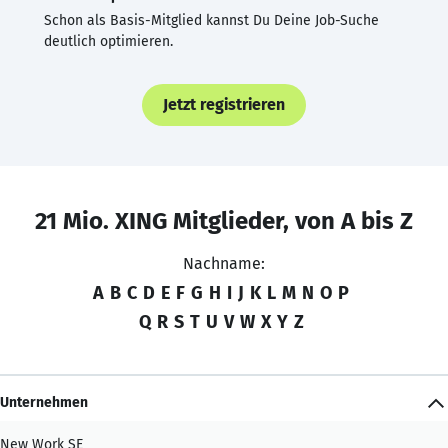
Schon als Basis-Mitglied kannst Du Deine Job-Suche
deutlich optimieren.
Jetzt registrieren
21 Mio. XING Mitglieder, von A bis Z
Nachname:
A
B
C
D
E
F
G
H
I
J
K
L
M
N
O
P
Q
R
S
T
U
V
W
X
Y
Z
Unternehmen
New Work SE