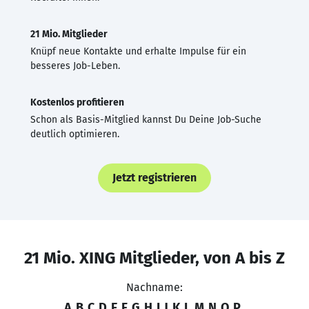
21 Mio. Mitglieder
Knüpf neue Kontakte und erhalte Impulse für ein
besseres Job-Leben.
Kostenlos profitieren
Schon als Basis-Mitglied kannst Du Deine Job-Suche
deutlich optimieren.
Jetzt registrieren
21 Mio. XING Mitglieder, von A bis Z
Nachname:
A
B
C
D
E
F
G
H
I
J
K
L
M
N
O
P