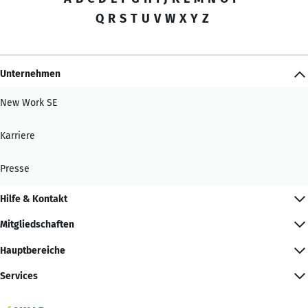
Q
R
S
T
U
V
W
X
Y
Z
Unternehmen
New Work SE
Karriere
Presse
Hilfe & Kontakt
Mitgliedschaften
Hauptbereiche
Services