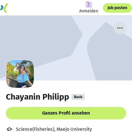
Job posten
Anmelden
Chayanin Philipp
Basis
Ganzes Profil ansehen
Science(Fisheries), Maejo University