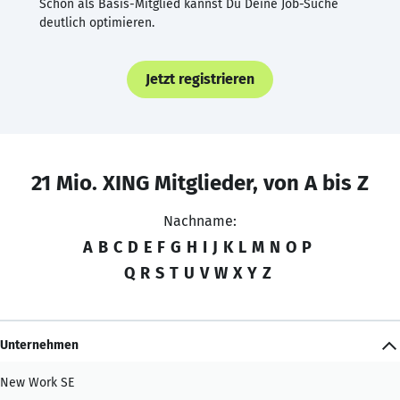
Schon als Basis-Mitglied kannst Du Deine Job-Suche
deutlich optimieren.
Jetzt registrieren
21 Mio. XING Mitglieder, von A bis Z
Nachname:
A
B
C
D
E
F
G
H
I
J
K
L
M
N
O
P
Q
R
S
T
U
V
W
X
Y
Z
Unternehmen
New Work SE