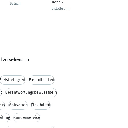
Technik
Bülach
Erlinsbach
Dittelbrunn
il zu sehen.
Zielstrebigkeit
Freundlichkeit
it
Verantwortungsbewusstsein
nis
Motivation
Flexibilität
itung
Kundenservice