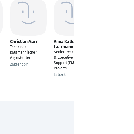
Christian Marr
Anna Katharina
Susann Loßmann
Laarmann
Technisch-
Ingenieurin
Senior PMO Specialist
kaufmännischer
Technischer
& Executive Board
Angestellter
Dokumentationsservi
Support (PMO Setup
ce
Zapfendorf
Project)
Elsterwerda
Lübeck