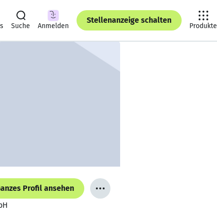
Stellenanzeige schalten
ts
Suche
Anmelden
Produkte
anzes Profil ansehen
bH