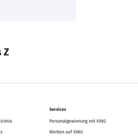
s Z
Services
eichnis
Personalgewinnung mit XING
is
Werben auf XING