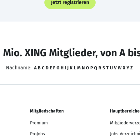
Jetzt registrieren
 Mio. XING Mitglieder, von A bi
Nachname:
A
B
C
D
E
F
G
H
I
J
K
L
M
N
O
P
Q
R
S
T
U
V
W
X
Y
Z
Mitgliedschaften
Hauptbereiche
Premium
Mitgliederverz
ProJobs
Jobs Verzeichn