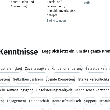
Konstruktion und
Spezialist /
Berlin
Anwendung
Finanzcoach /
Immobilienverkaufsk
onzepte
Bad Krozingen
Kenntnisse
Logg Dich jetzt ein, um das ganze Prof
ionsfähigkeit
Zuverlässigkeit
Kundenorientierung
Belastbarkeit
petenz
Selbstbewusstsein
Soziale Kompetenz
Starke Persönlichke
elle Auffassungsgabe
Begeisterungsfähigkeit
Technisches Verständ
ent
Engagement
Leidenschaft
Kontaktfreudigkeit
Support
Teamle