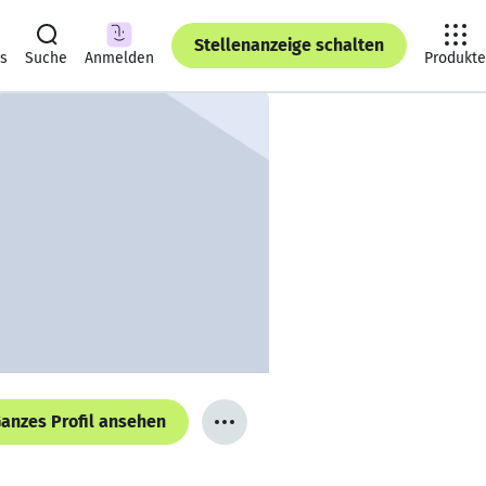
Stellenanzeige schalten
ts
Suche
Anmelden
Produkte
anzes Profil ansehen