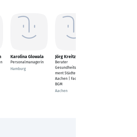
n
Karolina Glowala
Jörg Kreitz
Sina Ajami
an
Personalmanagerin
Berater
Gruppenleiter
Gesundheitsmanage
Vertrieb und
Hamburg
ment StädteRegion
Personaldisposition
Aachen | Fachkraft
Geschäftsstelle
BGM
Berlin
Aachen
Hamburg