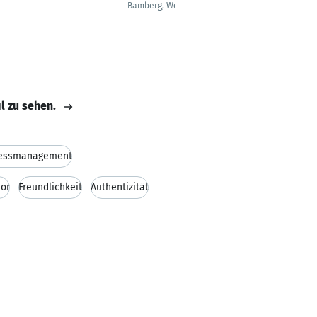
Bamberg, Weismain
il zu sehen.
ressmanagement
or
Freundlichkeit
Authentizität