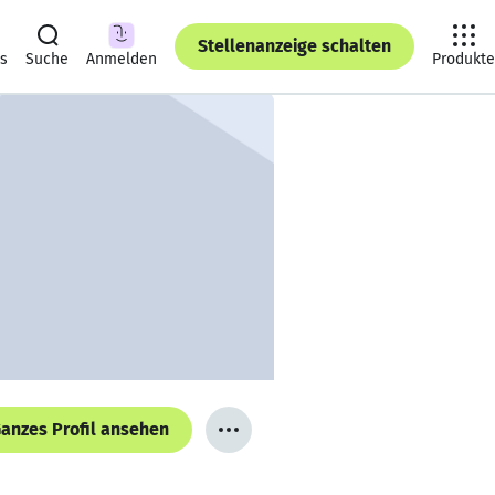
Stellenanzeige schalten
ts
Suche
Anmelden
Produkte
anzes Profil ansehen