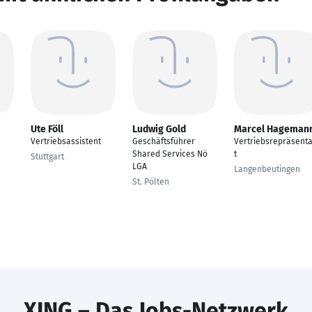
Ute Föll
Ludwig Gold
Marcel Hageman
Vertriebsassistent
Geschäftsführer
Vertriebsrepräsent
Shared Services Nö
t
Stuttgart
LGA
Langenbeutingen
St. Pölten
XING – Das Jobs-Netzwerk