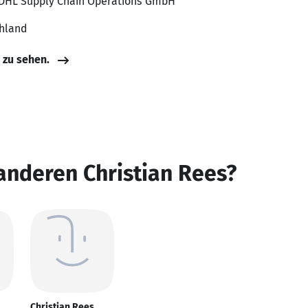
 DHL Supply Chain Operations GmbH
chland
e zu sehen.
anderen Christian Rees?
Christian Rees