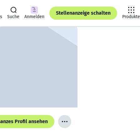
Stellenanzeige schalten
ts
Suche
Anmelden
Produkte
anzes Profil ansehen