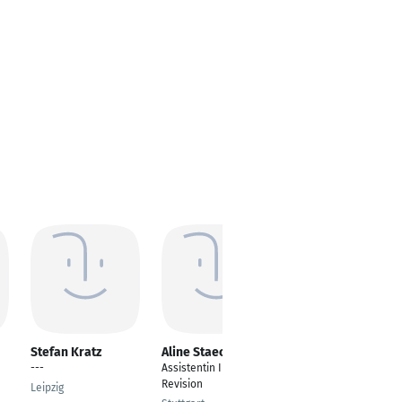
Stefan Kratz
Aline Staecker
Yvonne Melanie
Friedrich
---
Assistentin Interne
Team-Assistentin
Revision
Leipzig