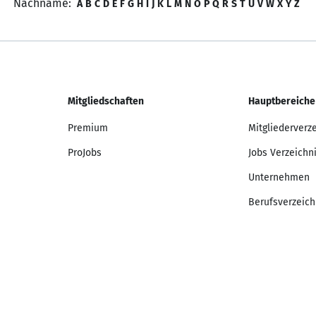
Nachname:
A
B
C
D
E
F
G
H
I
J
K
L
M
N
O
P
Q
R
S
T
U
V
W
X
Y
Z
Mitgliedschaften
Hauptbereiche
Premium
Mitgliederverz
ProJobs
Jobs Verzeichn
Unternehmen
Berufsverzeich