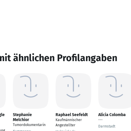
mit ähnlichen Profilangaben
gle
Stephanie
Raphael Seefeldt
Alicia Colomba
Melchior
Kaufmännischer
---
Tumordokumentarin
Angestellter
Darmstadt
tung