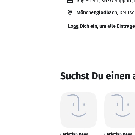
Angestellt, SHEQ Support,
Mönchengladbach
, Deuts
Logg Dich ein, um alle Einträg
Suchst Du einen 
Christian Rees
Christian Rees