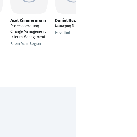
Axel Zimmermann
Daniel Buck
Robert Henning
Prozessberatung,
Managing Director
Niederlassungsleiter
Change Management,
Hövelhof
Biberach an der Riß
Interim Management
Rhein Main Region