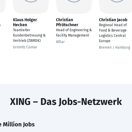
Klaus Holger
Christian
Christian Jacob
Hecken
Pfrötschner
n
Regional Head of
Teamleiter
Head of Engineering &
Food & Beverage
Kundenbetreuung &
Facility Management
Logistics Central
Vertrieb (ZWRDK)
Europe
Aßlar
Grömitz Cismar
Bremen / Hamburg
XING – Das Jobs-Netzwerk
 Million Jobs