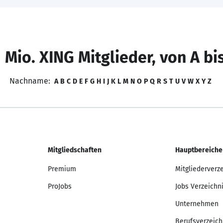
 Mio. XING Mitglieder, von A bi
Nachname:
A
B
C
D
E
F
G
H
I
J
K
L
M
N
O
P
Q
R
S
T
U
V
W
X
Y
Z
Mitgliedschaften
Hauptbereiche
Premium
Mitgliederverz
ProJobs
Jobs Verzeichn
Unternehmen
Berufsverzeich