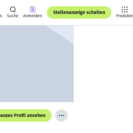
Stellenanzeige schalten
ts
Suche
Anmelden
Produkte
anzes Profil ansehen