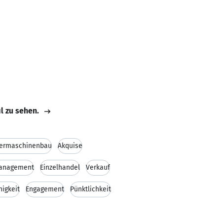
il zu sehen.
ermaschinenbau
Akquise
anagement
Einzelhandel
Verkauf
igkeit
Engagement
Pünktlichkeit