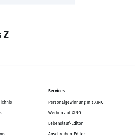
s Z
Services
eichnis
Personalgewinnung mit XING
is
Werben auf XING
Lebenslauf-Editor
nis
Anschreiben-Editor