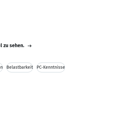
il zu sehen.
on
Belastbarkeit
PC-Kenntnisse