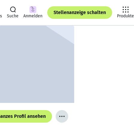
Stellenanzeige schalten
ts
Suche
Anmelden
Produkte
anzes Profil ansehen