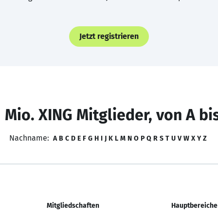
Jetzt registrieren
 Mio. XING Mitglieder, von A bi
Nachname:
A
B
C
D
E
F
G
H
I
J
K
L
M
N
O
P
Q
R
S
T
U
V
W
X
Y
Z
Mitgliedschaften
Hauptbereiche