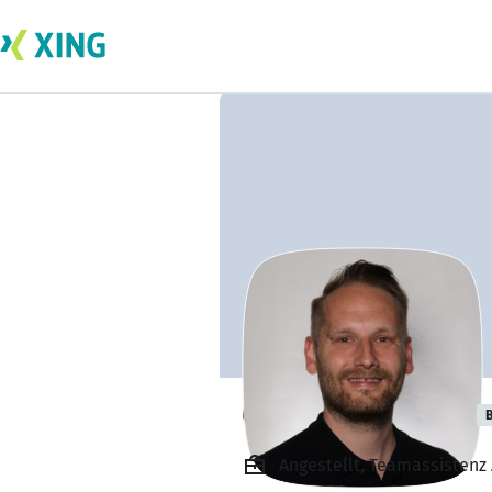
Christian Viertel
B
Angestellt, Teamassistenz