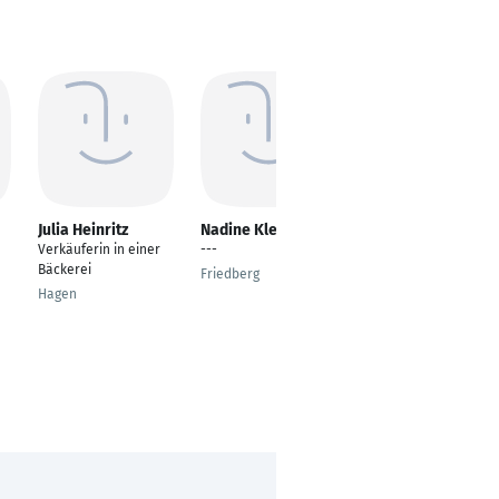
Julia Heinritz
Nadine Klein
André van Baal
Verkäuferin in einer
---
Goods Flow
Bäckerei
Teamleader
Friedberg
Outbound
Hagen
Bielefeld