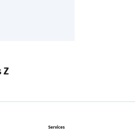
s Z
Services