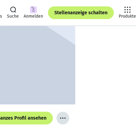
Stellenanzeige schalten
ts
Suche
Anmelden
Produkte
anzes Profil ansehen