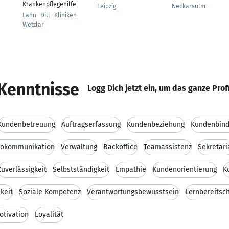
Krankenpflegehilfe
Leipzig
Neckarsulm
Lahn- Dill- Kliniken
Wetzlar
Kenntnisse
Logg Dich jetzt ein, um das ganze Prof
Kundenbetreuung
Auftragserfassung
Kundenbeziehung
Kundenbin
rokommunikation
Verwaltung
Backoffice
Teamassistenz
Sekretari
Zuverlässigkeit
Selbstständigkeit
Empathie
Kundenorientierung
K
keit
Soziale Kompetenz
Verantwortungsbewusstsein
Lernbereitsc
otivation
Loyalität