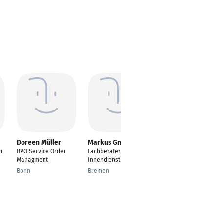
Doreen Müller
Markus Gnirke
Denise Hartinger
m
BPO Service Order
Fachberater
Back Office
Managment
Innendienst
Mitarbeiter /
recruiting
Bonn
Bremen
Berlin