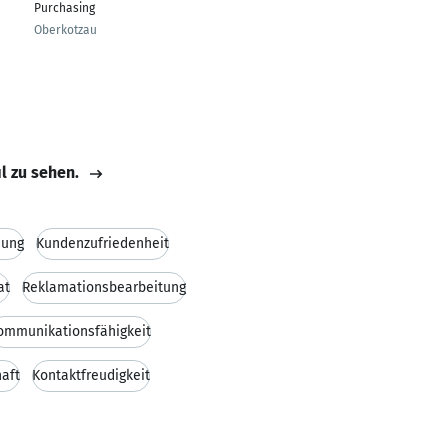
Purchasing
Oberkotzau
il zu sehen.
dung
Kundenzufriedenheit
at
Reklamationsbearbeitung
ommunikationsfähigkeit
haft
Kontaktfreudigkeit