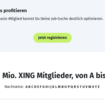
s profitieren
asis-Mitglied kannst Du Deine Job-Suche deutlich optimieren.
Jetzt registrieren
 Mio. XING Mitglieder, von A bi
Nachname:
A
B
C
D
E
F
G
H
I
J
K
L
M
N
O
P
Q
R
S
T
U
V
W
X
Y
Z