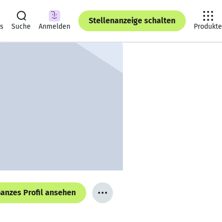
Stellenanzeige schalten
ts
Suche
Anmelden
Produkte
anzes Profil ansehen