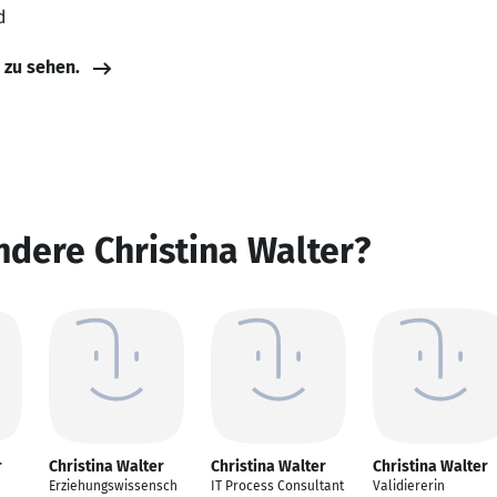
d
e zu sehen.
ndere Christina Walter?
r
Christina Walter
Christina Walter
Christina Walter
Erziehungswissensch
IT Process Consultant
Validiererin