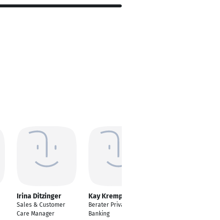
Irina Ditzinger
Kay Kremp
Gülten Gailus
Sales & Customer
Berater Private
Gleichstellungsbeauft
Care Manager
Banking
ragte/Sozial