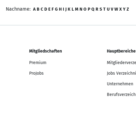
Nachname:
A
B
C
D
E
F
G
H
I
J
K
L
M
N
O
P
Q
R
S
T
U
V
W
X
Y
Z
Mitgliedschaften
Hauptbereiche
Premium
Mitgliederverz
ProJobs
Jobs Verzeichn
Unternehmen
Berufsverzeich