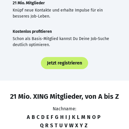
21 Mio. Mitglieder
Knüpf neue Kontakte und erhalte Impulse für ein
besseres Job-Leben.
Kostenlos profitieren
Schon als Basis-Mitglied kannst Du Deine Job-Suche
deutlich optimieren.
Jetzt registrieren
21 Mio. XING Mitglieder, von A bis Z
Nachname:
A
B
C
D
E
F
G
H
I
J
K
L
M
N
O
P
Q
R
S
T
U
V
W
X
Y
Z