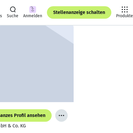
Stellenanzeige schalten
ts
Suche
Anmelden
Produkte
anzes Profil ansehen
mbH & Co. KG