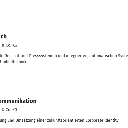
ich
 & Co. KG
ite Geschäft mit Presssystemen und integrierten, automatischen Syst
d Umhülltechnik
Kommunikation
 & Co. KG
lung und Umsetzung einer zukunftsorientierten Corporate Identity