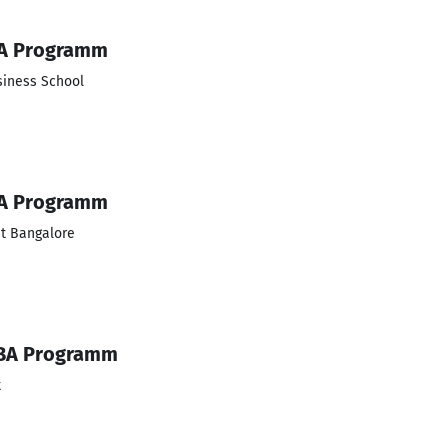
A Programm
siness School
A Programm
nt Bangalore
BA Programm
t