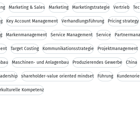
ung
Marketing & Sales
Marketing
Marketingstrategie
Vertrieb
Tec
ng
Key Account Management
Verhandlungsführung
Pricing strategy
ng
Markenmanagement
Service Management
Service
Partnerman
ent
Target Costing
Kommunikationsstrategie
Projektmanagement
nbau
Maschinen- und Anlagenbau
Produzierendes Gewerbe
China
adership
shareholder-value oriented mindset
Führung
Kundenorie
erkulturelle Kompetenz