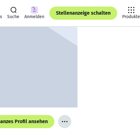
Stellenanzeige schalten
ts
Suche
Anmelden
Produkte
anzes Profil ansehen