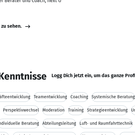
er Berater und Coach, next U
e zu sehen.
Kenntnisse
Logg Dich jetzt ein, um das ganze Prof
äfteentwicklung
Teamentwicklung
Coaching
Systemische Beratung
Perspektivwechsel
Moderation
Training
Strategieentwicklung
U
ndividuelle Beratung
Abteilungsleitung
Luft- und Raumfahrttechnik