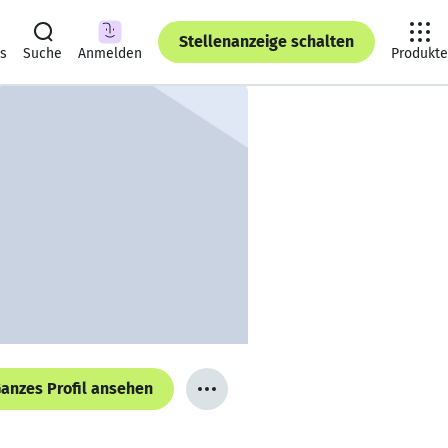
Stellenanzeige schalten
ts
Suche
Anmelden
Produkte
anzes Profil ansehen