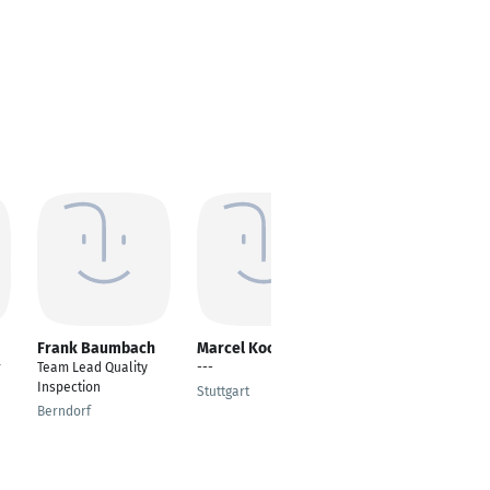
Frank Baumbach
Marcel Koch
Michael Kaintzyk
r
Team Lead Quality
---
Quality Assurance
Inspection
Stuttgart
München
Berndorf