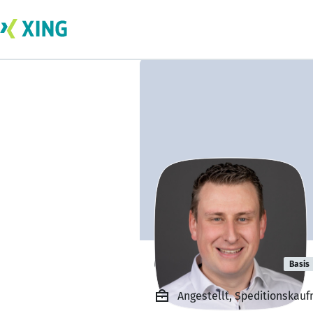
Christoph Söll
Basis
Angestellt, Speditionskau