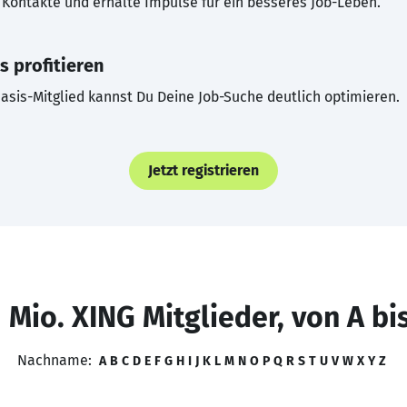
Kontakte und erhalte Impulse für ein besseres Job-Leben.
s profitieren
asis-Mitglied kannst Du Deine Job-Suche deutlich optimieren.
Jetzt registrieren
 Mio. XING Mitglieder, von A bi
Nachname:
A
B
C
D
E
F
G
H
I
J
K
L
M
N
O
P
Q
R
S
T
U
V
W
X
Y
Z