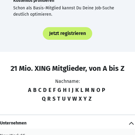
Kostenlos profitieren
Schon als Basis-Mitglied kannst Du Deine Job-Suche
deutlich optimieren.
Jetzt registrieren
21 Mio. XING Mitglieder, von A bis Z
Nachname:
A
B
C
D
E
F
G
H
I
J
K
L
M
N
O
P
Q
R
S
T
U
V
W
X
Y
Z
Unternehmen