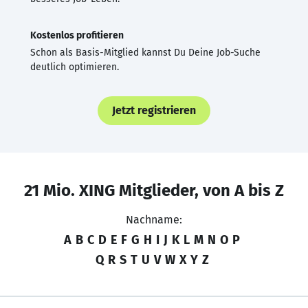
Kostenlos profitieren
Schon als Basis-Mitglied kannst Du Deine Job-Suche
deutlich optimieren.
Jetzt registrieren
21 Mio. XING Mitglieder, von A bis Z
Nachname:
A
B
C
D
E
F
G
H
I
J
K
L
M
N
O
P
Q
R
S
T
U
V
W
X
Y
Z