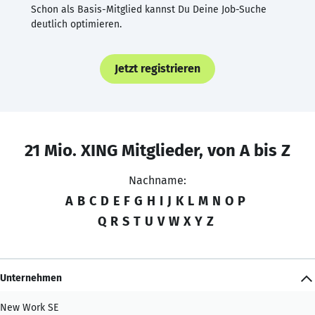
Schon als Basis-Mitglied kannst Du Deine Job-Suche
deutlich optimieren.
Jetzt registrieren
21 Mio. XING Mitglieder, von A bis Z
Nachname:
A
B
C
D
E
F
G
H
I
J
K
L
M
N
O
P
Q
R
S
T
U
V
W
X
Y
Z
Unternehmen
New Work SE