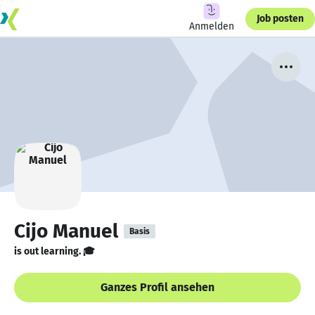
Job posten
Anmelden
Cijo Manuel
Basis
is out learning. 🎓
Ganzes Profil ansehen