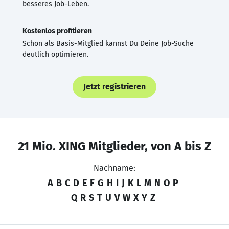
besseres Job-Leben.
Kostenlos profitieren
Schon als Basis-Mitglied kannst Du Deine Job-Suche
deutlich optimieren.
Jetzt registrieren
21 Mio. XING Mitglieder, von A bis Z
Nachname:
A
B
C
D
E
F
G
H
I
J
K
L
M
N
O
P
Q
R
S
T
U
V
W
X
Y
Z