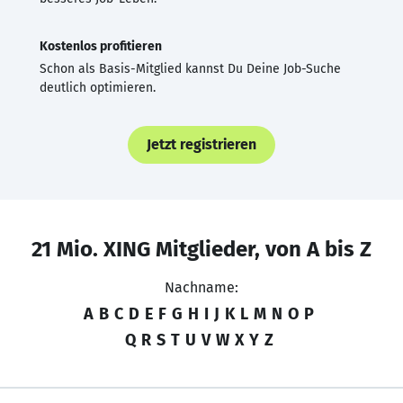
Kostenlos profitieren
Schon als Basis-Mitglied kannst Du Deine Job-Suche
deutlich optimieren.
Jetzt registrieren
21 Mio. XING Mitglieder, von A bis Z
Nachname:
A
B
C
D
E
F
G
H
I
J
K
L
M
N
O
P
Q
R
S
T
U
V
W
X
Y
Z