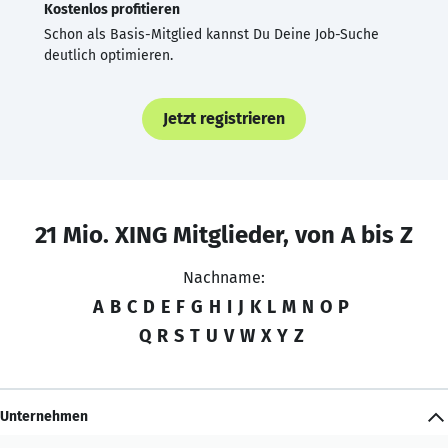
Kostenlos profitieren
Schon als Basis-Mitglied kannst Du Deine Job-Suche
deutlich optimieren.
Jetzt registrieren
21 Mio. XING Mitglieder, von A bis Z
Nachname:
A
B
C
D
E
F
G
H
I
J
K
L
M
N
O
P
Q
R
S
T
U
V
W
X
Y
Z
Unternehmen