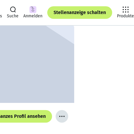
Stellenanzeige schalten
ts
Suche
Anmelden
Produkte
anzes Profil ansehen