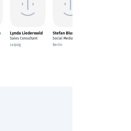
n
Lynda Liederwald
Stefan Blumenthal
Stefan Gorniok
Sales Consultant
Social Media Manager
Senior Sales Manager
Leipzig
Berlin
Dinslaken