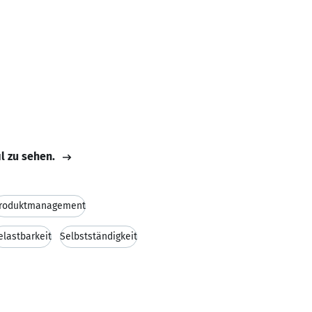
il zu sehen.
roduktmanagement
elastbarkeit
Selbstständigkeit