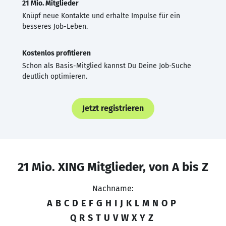
21 Mio. Mitglieder
Knüpf neue Kontakte und erhalte Impulse für ein
besseres Job-Leben.
Kostenlos profitieren
Schon als Basis-Mitglied kannst Du Deine Job-Suche
deutlich optimieren.
Jetzt registrieren
21 Mio. XING Mitglieder, von A bis Z
Nachname:
A
B
C
D
E
F
G
H
I
J
K
L
M
N
O
P
Q
R
S
T
U
V
W
X
Y
Z