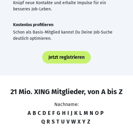
Knüpf neue Kontakte und erhalte Impulse für ein
besseres Job-Leben.
Kostenlos profitieren
Schon als Basis-Mitglied kannst Du Deine Job-Suche
deutlich optimieren.
Jetzt registrieren
21 Mio. XING Mitglieder, von A bis Z
Nachname:
A
B
C
D
E
F
G
H
I
J
K
L
M
N
O
P
Q
R
S
T
U
V
W
X
Y
Z