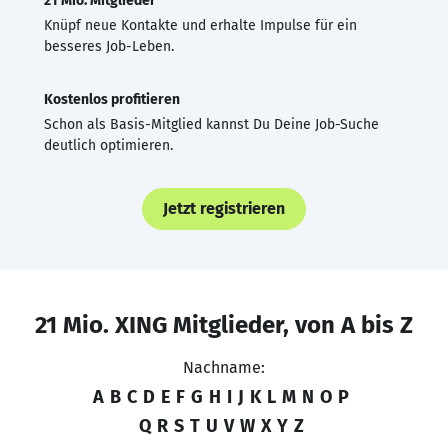
21 Mio. Mitglieder
Knüpf neue Kontakte und erhalte Impulse für ein
besseres Job-Leben.
Kostenlos profitieren
Schon als Basis-Mitglied kannst Du Deine Job-Suche
deutlich optimieren.
Jetzt registrieren
21 Mio. XING Mitglieder, von A bis Z
Nachname:
A
B
C
D
E
F
G
H
I
J
K
L
M
N
O
P
Q
R
S
T
U
V
W
X
Y
Z