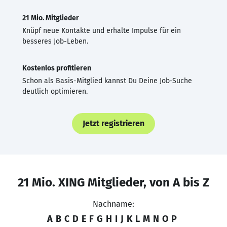
21 Mio. Mitglieder
Knüpf neue Kontakte und erhalte Impulse für ein
besseres Job-Leben.
Kostenlos profitieren
Schon als Basis-Mitglied kannst Du Deine Job-Suche
deutlich optimieren.
Jetzt registrieren
21 Mio. XING Mitglieder, von A bis Z
Nachname:
A
B
C
D
E
F
G
H
I
J
K
L
M
N
O
P