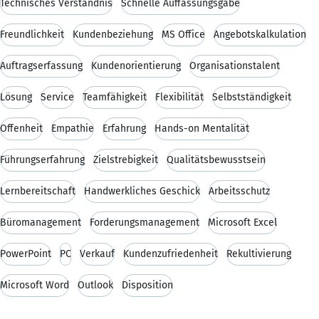
Technisches Verständnis
Schnelle Auffassungsgabe
Freundlichkeit
Kundenbeziehung
MS Office
Angebotskalkulation
Auftragserfassung
Kundenorientierung
Organisationstalent
Lösung
Service
Teamfähigkeit
Flexibilität
Selbstständigkeit
Offenheit
Empathie
Erfahrung
Hands-on Mentalität
Führungserfahrung
Zielstrebigkeit
Qualitätsbewusstsein
Lernbereitschaft
Handwerkliches Geschick
Arbeitsschutz
Büromanagement
Forderungsmanagement
Microsoft Excel
PowerPoint
PC
Verkauf
Kundenzufriedenheit
Rekultivierung
Microsoft Word
Outlook
Disposition