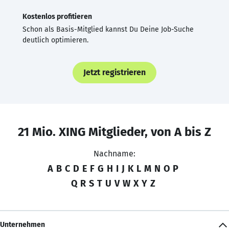
Kostenlos profitieren
Schon als Basis-Mitglied kannst Du Deine Job-Suche
deutlich optimieren.
Jetzt registrieren
21 Mio. XING Mitglieder, von A bis Z
Nachname:
A
B
C
D
E
F
G
H
I
J
K
L
M
N
O
P
Q
R
S
T
U
V
W
X
Y
Z
Unternehmen