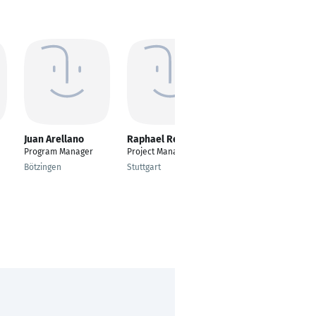
Juan Arellano
Raphael Renz
Michael Möhle
Program Manager
Project Manager
Leiter
Servicewerkstätten /
Bötzingen
Stuttgart
Head of Repair-Shops
Lübbecke