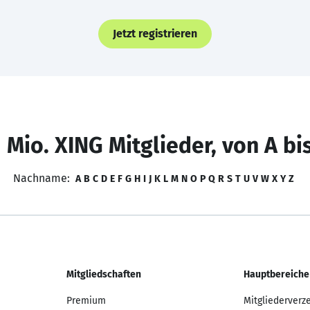
Jetzt registrieren
 Mio. XING Mitglieder, von A bi
Nachname:
A
B
C
D
E
F
G
H
I
J
K
L
M
N
O
P
Q
R
S
T
U
V
W
X
Y
Z
Mitgliedschaften
Hauptbereiche
Premium
Mitgliederverz