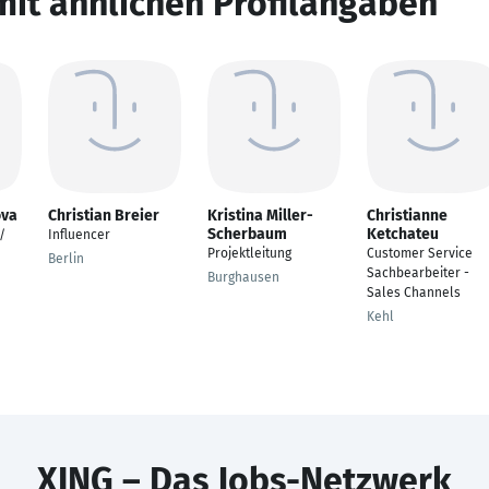
mit ähnlichen Profilangaben
ova
Christian Breier
Kristina Miller-
Christianne
Scherbaum
Ketchateu
/
Influencer
Projektleitung
Customer Service
Berlin
Sachbearbeiter -
Burghausen
Sales Channels
Kehl
XING – Das Jobs-Netzwerk