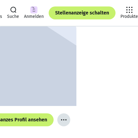
Stellenanzeige schalten
ts
Suche
Anmelden
Produkte
anzes Profil ansehen