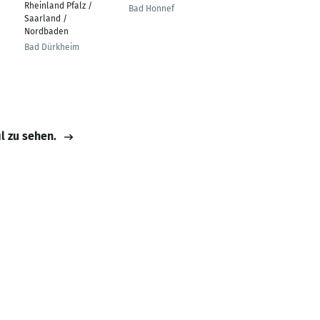
Rheinland Pfalz /
Bad Honnef
Bad Marienberg
Saarland /
Nordbaden
Bad Dürkheim
il zu sehen.