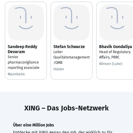
Sandeep Reddy
Stefan Schwarze
Bhavik Gondaliya
Devaram
Leiter
Head of Regulatory
Senior
Qualitätsmanagement
Affairs, PRRC
pharmacovigilance
/QMB
Winsen (Luhe)
reporting associate
Höxter
Mannheim
XING – Das Jobs-Netzwerk
Über eine Million Jobs
Entdecke mit XING genau den Job, der wirklich zu Dir