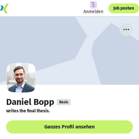
Job posten
Anmelden
Daniel Bopp
Basis
writes the final thesis.
Ganzes Profil ansehen