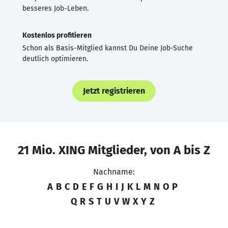
besseres Job-Leben.
Kostenlos profitieren
Schon als Basis-Mitglied kannst Du Deine Job-Suche
deutlich optimieren.
Jetzt registrieren
21 Mio. XING Mitglieder, von A bis Z
Nachname:
A
B
C
D
E
F
G
H
I
J
K
L
M
N
O
P
Q
R
S
T
U
V
W
X
Y
Z