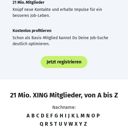
21 Mio. Mitglieder
Knüpf neue Kontakte und erhalte Impulse für ein
besseres Job-Leben.
Kostenlos profitieren
Schon als Basis-Mitglied kannst Du Deine Job-Suche
deutlich optimieren.
Jetzt registrieren
21 Mio. XING Mitglieder, von A bis Z
Nachname:
A
B
C
D
E
F
G
H
I
J
K
L
M
N
O
P
Q
R
S
T
U
V
W
X
Y
Z