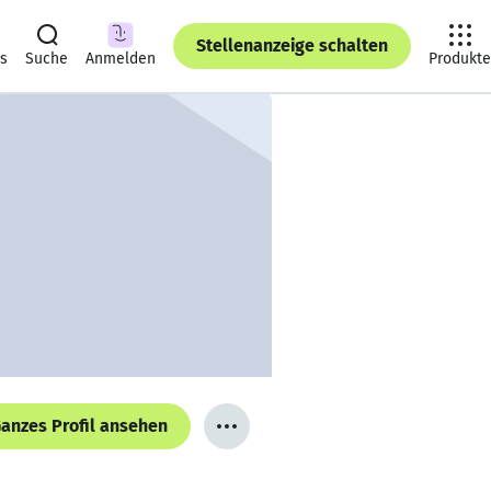
Stellenanzeige schalten
ts
Suche
Anmelden
Produkte
anzes Profil ansehen