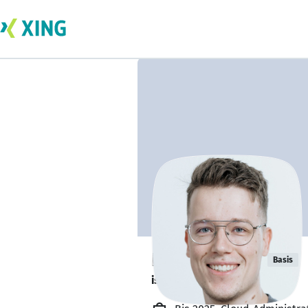
Daniel König
Basis
ist offen für Projekte. 🔎