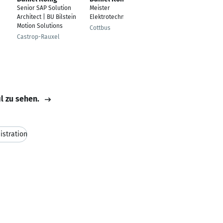
Senior SAP Solution
Meister
Software-Entwickler
Architect | BU Bilstein
Elektrotechnik
Damp
Motion Solutions
Cottbus
Castrop-Rauxel
il zu sehen.
istration