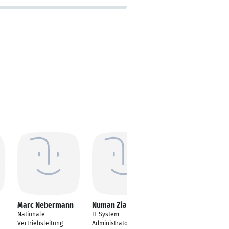
Marc Nebermann
Numan Zia
Fabian Fenger
Nationale
IT System
Cloud Administrator /
Vertriebsleitung
Administrator
IT Administrator