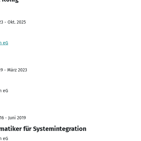
3 - Okt. 2025
n eG
19 - März 2023
n eG
6 - Juni 2019
matiker für Systemintegration
n eG