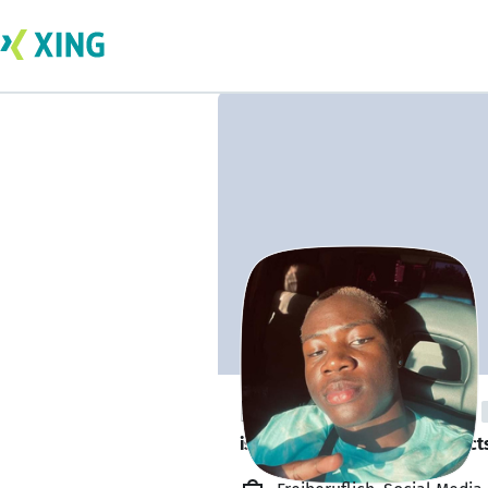
Daniel Manasseh
is looking for freelance project