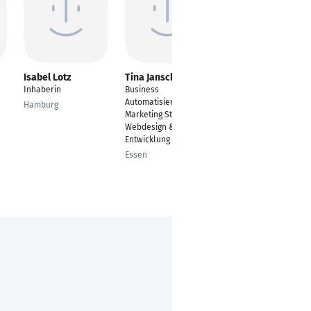
Isabel Lotz
Tina Janscheidt
Felicita Gertz
Inhaberin
Business
Kultur- &
Automatisierung |
Medienwissenschaft
Hamburg
Marketing Strategie |
Heide
Webdesign &
Entwicklung
Essen