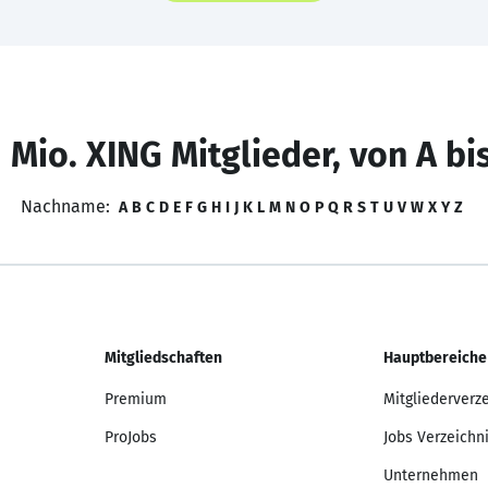
 Mio. XING Mitglieder, von A bi
Nachname:
A
B
C
D
E
F
G
H
I
J
K
L
M
N
O
P
Q
R
S
T
U
V
W
X
Y
Z
Mitgliedschaften
Hauptbereiche
Premium
Mitgliederverz
ProJobs
Jobs Verzeichn
Unternehmen