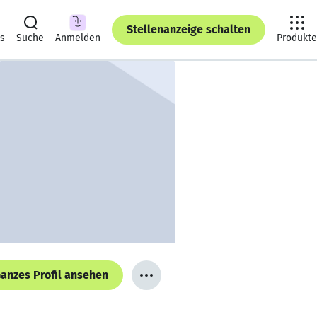
Stellenanzeige schalten
ts
Suche
Anmelden
Produkte
anzes Profil ansehen