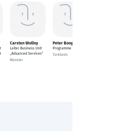
Carsten Wollny
Peter Bongers
Thorsten Otremba
t
Leiter Business Unit
Programme Manager
Managing Consultant
t
„Advanced Services“
Türkheim
Düsseldorf
Münster