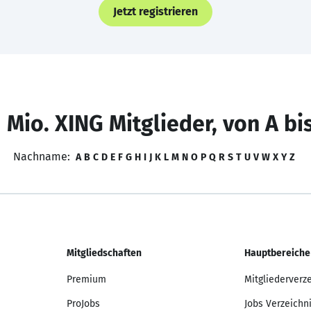
Jetzt registrieren
 Mio. XING Mitglieder, von A bi
Nachname:
A
B
C
D
E
F
G
H
I
J
K
L
M
N
O
P
Q
R
S
T
U
V
W
X
Y
Z
Mitgliedschaften
Hauptbereiche
Premium
Mitgliederverz
ProJobs
Jobs Verzeichn