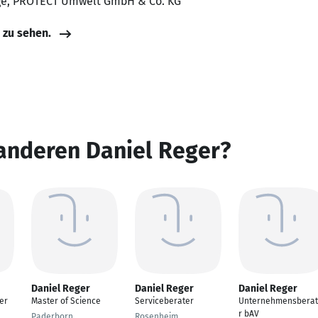
oge, PROTECT Umwelt GmbH & Co. KG
e zu sehen.
anderen Daniel Reger?
Daniel Reger
Daniel Reger
Daniel Reger
er
Master of Science
Serviceberater
Unternehmensbera
r bAV
Paderborn
Rosenheim