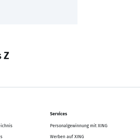
s Z
Services
eichnis
Personalgewinnung mit XING
is
Werben auf XING