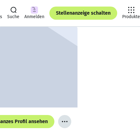
Stellenanzeige schalten
ts
Suche
Anmelden
Produkte
anzes Profil ansehen