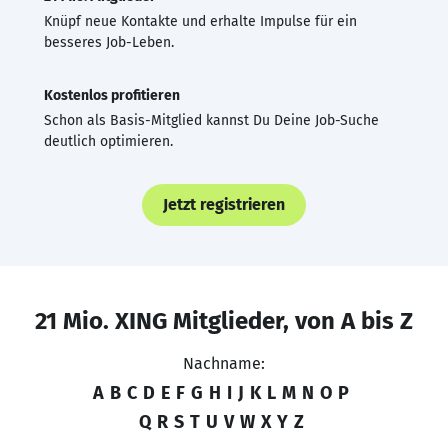
Knüpf neue Kontakte und erhalte Impulse für ein
besseres Job-Leben.
Kostenlos profitieren
Schon als Basis-Mitglied kannst Du Deine Job-Suche
deutlich optimieren.
Jetzt registrieren
21 Mio. XING Mitglieder, von A bis Z
Nachname:
A
B
C
D
E
F
G
H
I
J
K
L
M
N
O
P
Q
R
S
T
U
V
W
X
Y
Z