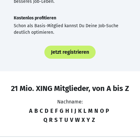
besseres Job-Leben.
Kostenlos profitieren
Schon als Basis-Mitglied kannst Du Deine Job-Suche
deutlich optimieren.
Jetzt registrieren
21 Mio. XING Mitglieder, von A bis Z
Nachname:
A
B
C
D
E
F
G
H
I
J
K
L
M
N
O
P
Q
R
S
T
U
V
W
X
Y
Z