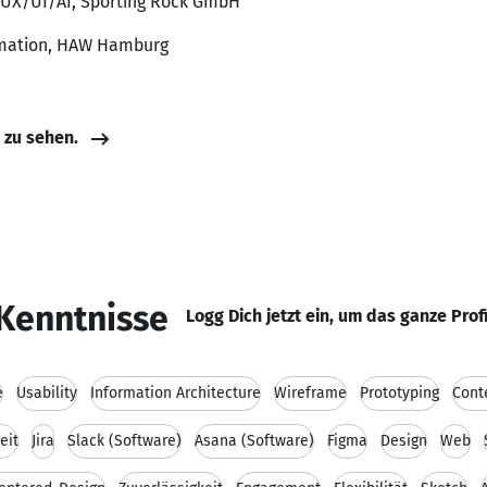
n UX/UI/AI, Sporting Rock GmbH
rmation, HAW Hamburg
e zu sehen.
Kenntnisse
Logg Dich jetzt ein, um das ganze Prof
e
Usability
Information Architecture
Wireframe
Prototyping
Cont
eit
Jira
Slack (Software)
Asana (Software)
Figma
Design
Web