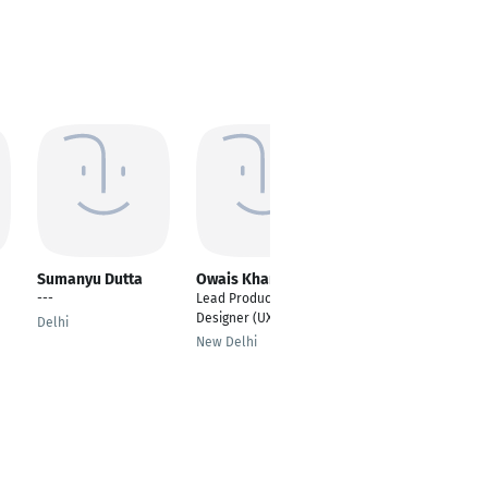
Sumanyu Dutta
Owais Khan
Yiorgos Bagakis
---
Lead Product
Senior Product
Designer (UX/UI)
Designer
Delhi
New Delhi
Berlin