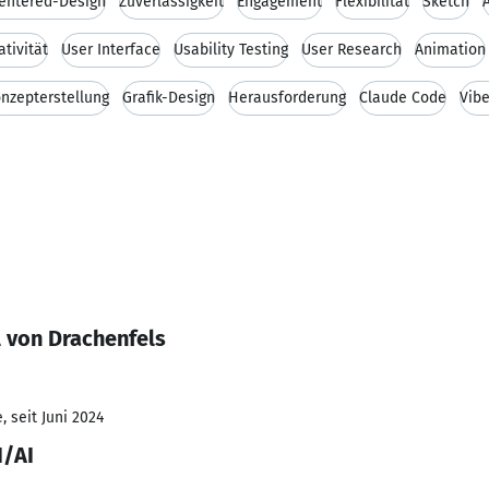
entered-Design
Zuverlässigkeit
Engagement
Flexibilität
Sketch
ativität
User Interface
Usability Testing
User Research
Animation
nzepterstellung
Grafik-Design
Herausforderung
Claude Code
Vib
 von Drachenfels
 seit Juni 2024
I/AI