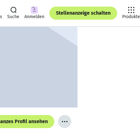
Stellenanzeige schalten
ts
Suche
Anmelden
Produkte
anzes Profil ansehen