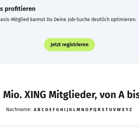
s profitieren
asis-Mitglied kannst Du Deine Job-Suche deutlich optimieren.
Jetzt registrieren
 Mio. XING Mitglieder, von A bi
Nachname:
A
B
C
D
E
F
G
H
I
J
K
L
M
N
O
P
Q
R
S
T
U
V
W
X
Y
Z