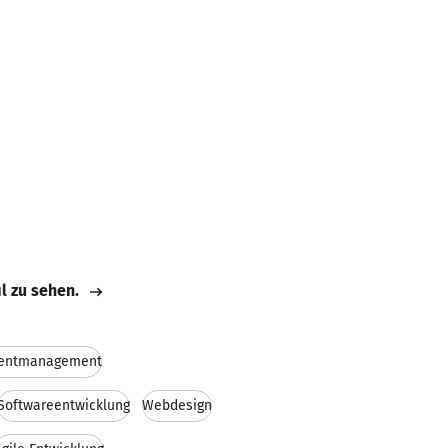
il zu sehen.
entmanagement
Softwareentwicklung
Webdesign