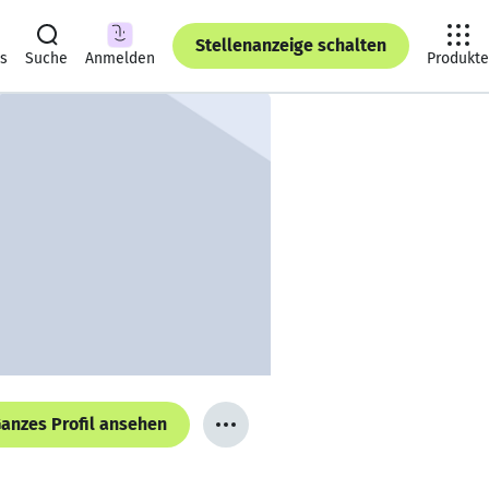
Stellenanzeige schalten
ts
Suche
Anmelden
Produkte
anzes Profil ansehen