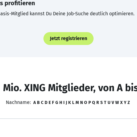
s profitieren
asis-Mitglied kannst Du Deine Job-Suche deutlich optimieren.
Jetzt registrieren
 Mio. XING Mitglieder, von A bi
Nachname:
A
B
C
D
E
F
G
H
I
J
K
L
M
N
O
P
Q
R
S
T
U
V
W
X
Y
Z