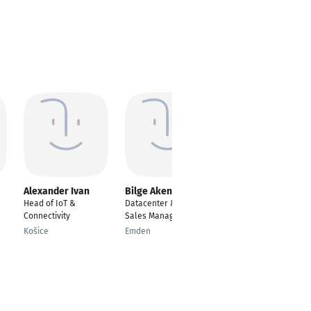
Alexander Ivan
Bilge Akengin
David Sterling
Head of IoT &
Datacenter & SaaS
Enterprise
Connectivity
Sales Manager
Consultant, Architect,
IT Business Advisor
Košice
Emden
Hickory