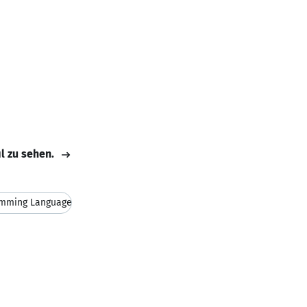
il zu sehen.
amming Language