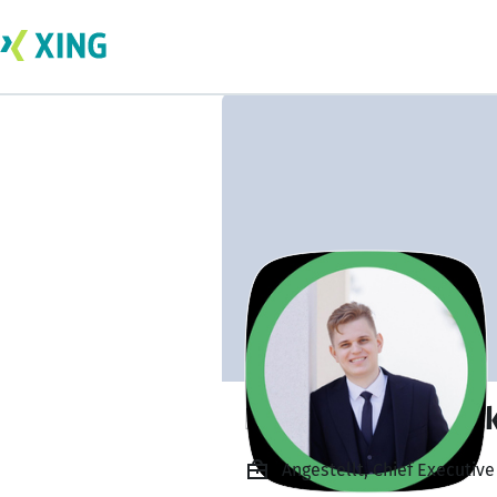
Danylo Melnychu
Angestellt, Chief Executive