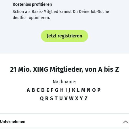
Kostenlos profitieren
Schon als Basis-Mitglied kannst Du Deine Job-Suche
deutlich optimieren.
Jetzt registrieren
21 Mio. XING Mitglieder, von A bis Z
Nachname:
A
B
C
D
E
F
G
H
I
J
K
L
M
N
O
P
Q
R
S
T
U
V
W
X
Y
Z
Unternehmen