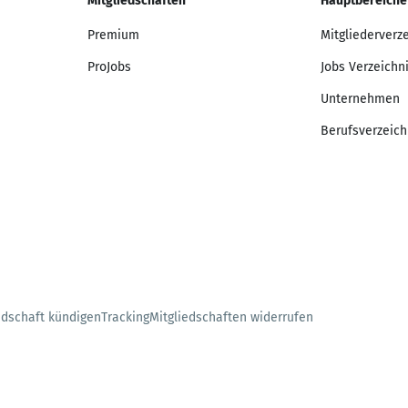
Mitgliedschaften
Hauptbereiche
Premium
Mitgliederverz
ProJobs
Jobs Verzeichn
Unternehmen
Berufsverzeich
edschaft kündigen
Tracking
Mitgliedschaften widerrufen