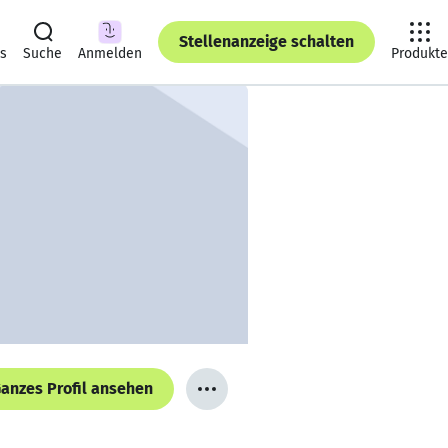
Stellenanzeige schalten
ts
Suche
Anmelden
Produkte
anzes Profil ansehen