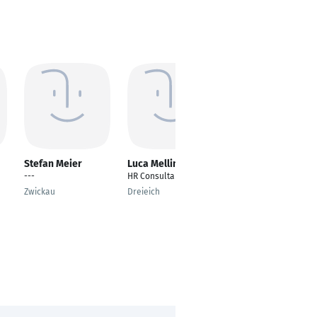
Stefan Meier
Luca Mellin
Christian Marr
---
HR Consultant
Technisch-
kaufmännischer
Zwickau
Dreieich
Angestellter
Zapfendorf