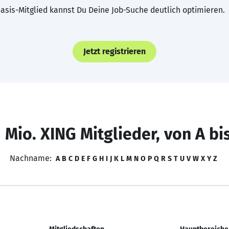
asis-Mitglied kannst Du Deine Job-Suche deutlich optimieren.
Jetzt registrieren
 Mio. XING Mitglieder, von A bi
Nachname:
A
B
C
D
E
F
G
H
I
J
K
L
M
N
O
P
Q
R
S
T
U
V
W
X
Y
Z