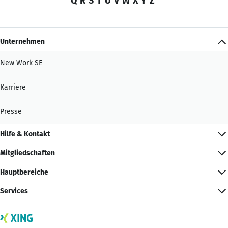
Q
R
S
T
U
V
W
X
Y
Z
Unternehmen
New Work SE
Karriere
Presse
Hilfe & Kontakt
Mitgliedschaften
Hauptbereiche
Services