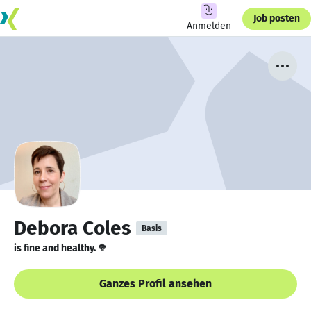
Job posten
Anmelden
Debora Coles
Basis
is fine and healthy. 🥦
Ganzes Profil ansehen