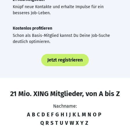
Knüpf neue Kontakte und erhalte Impulse für ein
besseres Job-Leben.
Kostenlos profitieren
Schon als Basis-Mitglied kannst Du Deine Job-Suche
deutlich optimieren.
Jetzt registrieren
21 Mio. XING Mitglieder, von A bis Z
Nachname:
A
B
C
D
E
F
G
H
I
J
K
L
M
N
O
P
Q
R
S
T
U
V
W
X
Y
Z