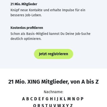
21 Mio. Mitglieder
Knüpf neue Kontakte und erhalte Impulse für ein
besseres Job-Leben.
Kostenlos profitieren
Schon als Basis-Mitglied kannst Du Deine Job-Suche
deutlich optimieren.
Jetzt registrieren
21 Mio. XING Mitglieder, von A bis Z
Nachname:
A
B
C
D
E
F
G
H
I
J
K
L
M
N
O
P
Q
R
S
T
U
V
W
X
Y
Z