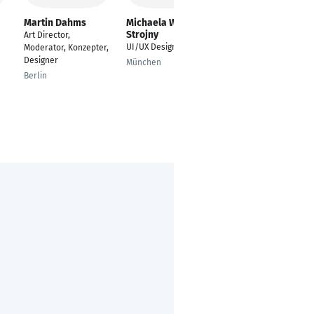
Martin Dahms
Michaela Wunderl-
Andre de Wit
Strojny
Art Director,
Designer
UI/UX Designerin
Moderator, Konzepter,
bremen
Designer
München
Berlin