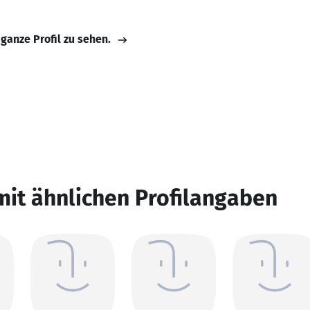
 ganze Profil zu sehen.
mit ähnlichen Profilangaben