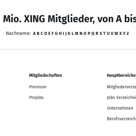
 Mio. XING Mitglieder, von A bi
Nachname:
A
B
C
D
E
F
G
H
I
J
K
L
M
N
O
P
Q
R
S
T
U
V
W
X
Y
Z
Mitgliedschaften
Hauptbereiche
Premium
Mitgliederverz
ProJobs
Jobs Verzeichn
Unternehmen
Berufsverzeich