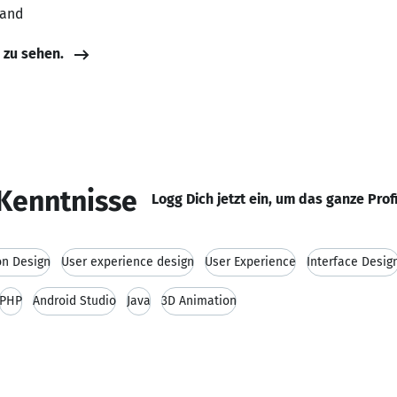
land
e zu sehen.
Kenntnisse
Logg Dich jetzt ein, um das ganze Prof
on Design
User experience design
User Experience
Interface Desig
PHP
Android Studio
Java
3D Animation