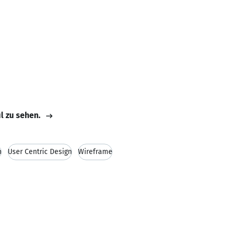
il zu sehen.
n
User Centric Design
Wireframe