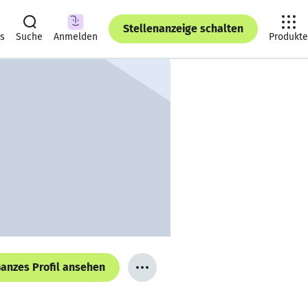
Stellenanzeige schalten
ts
Suche
Anmelden
Produkte
anzes Profil ansehen