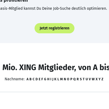
s profitieren
asis-Mitglied kannst Du Deine Job-Suche deutlich optimieren.
Jetzt registrieren
 Mio. XING Mitglieder, von A bi
Nachname:
A
B
C
D
E
F
G
H
I
J
K
L
M
N
O
P
Q
R
S
T
U
V
W
X
Y
Z