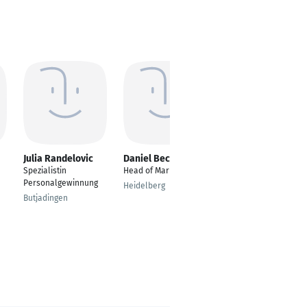
Julia Randelovic
Daniel Becker
Drazenko Trkulja
Spezialistin
Head of Marketing
Prozesstechniker
Personalgewinnung
Heidelberg
Dornstadt
Butjadingen