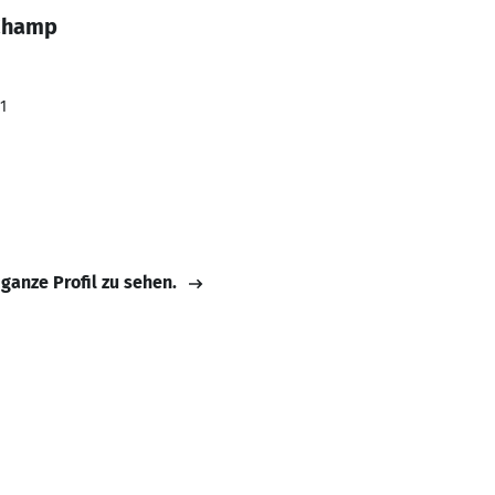
 Champ
1
 ganze Profil zu sehen.