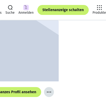
Stellenanzeige schalten
ts
Suche
Anmelden
Produkte
anzes Profil ansehen