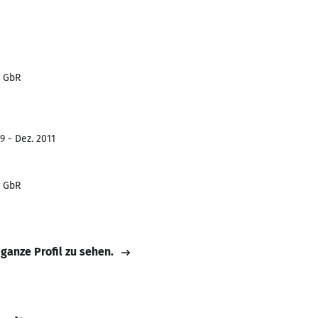
r GbR
9 - Dez. 2011
r GbR
 ganze Profil zu sehen.