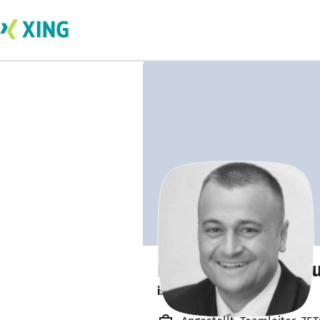
Dipl.-Ing. Denis B
ist offen für Projekte. 🔎