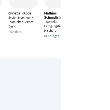
Christian Rode
Mathias
Alexander Frank
Schmidtchen
Systemingenieur /
Teamleiter
Teamleiter
Teamleiter Service
Schmelz
Fertigungslinie
Desk
Mischerei
Frankfurt
Denzlingen