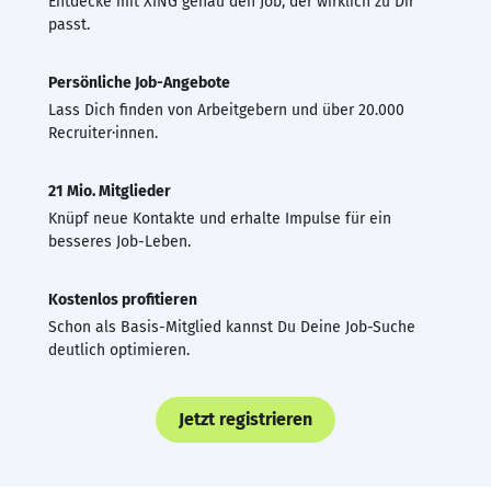
Entdecke mit XING genau den Job, der wirklich zu Dir
passt.
Persönliche Job-Angebote
Lass Dich finden von Arbeitgebern und über 20.000
Recruiter·innen.
21 Mio. Mitglieder
Knüpf neue Kontakte und erhalte Impulse für ein
besseres Job-Leben.
Kostenlos profitieren
Schon als Basis-Mitglied kannst Du Deine Job-Suche
deutlich optimieren.
Jetzt registrieren