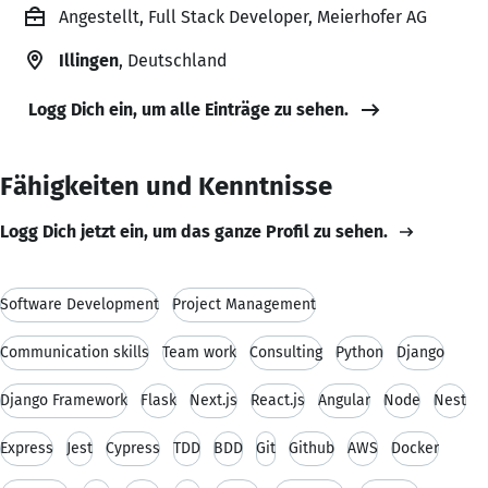
Angestellt, Full Stack Developer, Meierhofer AG
Illingen
, Deutschland
Logg Dich ein, um alle Einträge zu sehen.
Fähigkeiten und Kenntnisse
Logg Dich jetzt ein, um das ganze Profil zu sehen.
Software Development
Project Management
Communication skills
Team work
Consulting
Python
Django
Django Framework
Flask
Next.js
React.js
Angular
Node
Nest
Express
Jest
Cypress
TDD
BDD
Git
Github
AWS
Docker